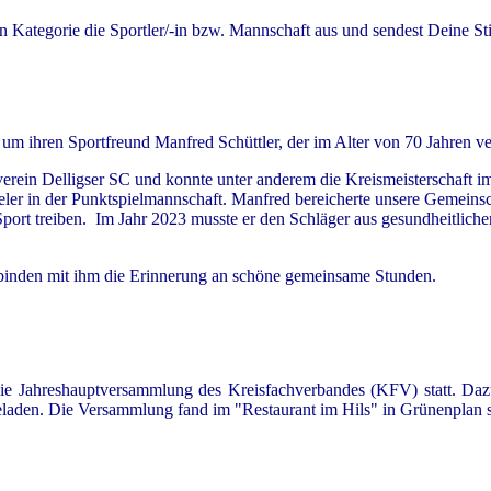
en Kategorie die Sportler/-in bzw. Mannschaft aus und sendest Deine 
m ihren Sportfreund Manfred Schüttler, der im Alter von 70 Jahren ver
tverein Delligser SC und konnte unter anderem die Kreismeisterschaft 
r in der Punktspielmannschaft. Manfred bereicherte unsere Gemeinscha
ort treiben. Im Jahr 2023 musste er den Schläger aus gesundheitliche
rbinden mit ihm die Erinnerung an schöne gemeinsame Stunden.
 Jahreshauptversammlung des Kreisfachverbandes (KFV) statt. Dazu
eladen. Die Versammlung fand im "Restaurant im Hils" in Grünenplan s