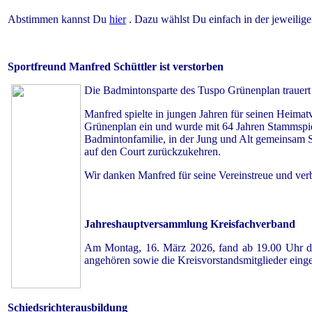
Abstimmen kannst Du
hier
. Dazu wählst Du einfach in der jeweilig
Sportfreund Manfred Schüttler ist verstorben
Die Badmintonsparte des Tuspo Grünenplan trauert u
Manfred spielte in jungen Jahren für seinen Heima
Grünenplan ein und wurde mit 64 Jahren Stammspiele
Badmintonfamilie, in der Jung und Alt gemeinsam Sp
auf den Court zurückzukehren.
Wir danken Manfred für seine Vereinstreue und ve
J
ahreshauptversammlung Kreisfachverband
Am Montag, 16. März 2026, fand ab 19.00 Uhr die
angehören sowie die Kreisvorstandsmitglieder eing
Schiedsrichterausbildung