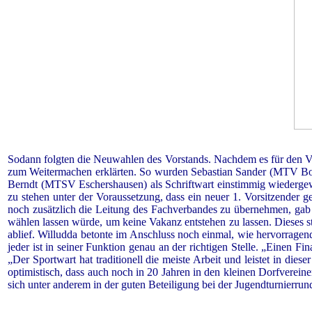
Sodann folgten die Neuwahlen des Vorstands. Nachdem es für den Vors
zum Weitermachen erklärten. So wurden Sebastian Sander (MTV Bof
Berndt (MTSV Eschershausen) als Schriftwart einstimmig wiedergewähl
zu stehen unter der Voraussetzung, dass ein neuer 1. Vorsitzender
noch zusätzlich die Leitung des Fachverbandes zu übernehmen, gab e
wählen lassen würde, um keine Vakanz entstehen zu lassen. Dieses s
ablief. Willudda betonte im Anschluss noch einmal, wie hervorragend 
jeder ist in seiner Funktion genau an der richtigen Stelle. „Einen Fi
„Der Sportwart hat traditionell die meiste Arbeit und leistet in di
optimistisch, dass auch noch in 20 Jahren in den kleinen Dorfverein
sich unter anderem in der guten Beteiligung bei der Jugendturnierru