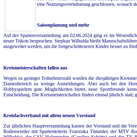
eine Nutzungsvereinbarung geschlossen, wonach der 
Saisonplanung und mehr
Auf der Spartenversammlung am 02.06.2024 ging es im Wesentlich
neuer Trikots besprochen. Stephan Willudda bleibt Mannschaftsführer
ausgeweitet werden, um die fortgeschritteneren Kinder besser zu förd
Kreismeisterschaften fallen aus
Wegen zu geringer Teilnehmerzahl wurden die diesjährigen Kreisme
Damenbereich zu wenige Anmeldungen. Aber auch bei den Herren 
Hobbyspielern gute Möglichkeiten bietet, neue Sportfreunde kenn
Entscheidung. Die Kreismeisterschaften finden einmal jährlich statt
Kreisfachverband mit altem neuen Vorstand
Zur jährlichen Hauptversammlung kamen der Vorstand und die Vere
Bodenwerder mit Spartenleiterin Franziska Tümmler, der MTV Bof
Willudda), der GSV Holzminden (Caroline Schütte) und der TV 87 