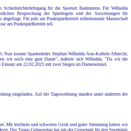
Schiedsrichterlehrgang für die Sportart Badminton. Für Willudda
hrlichen Besprechung der Spielregeln und der Anweisungen für
sen abgefragt. Für jede am Punktspielbetrieb teilnehmende Mannschaft
se am Punktspielbetrieb teil.
t. Nun konnte Spartenleiter Stephan Willudda Ann-Kathrin Albrecht,
ten wir noch eine gute Dame", äußerte sich Willudda. "Da wir die
sten Einsatz am 22.02.2025 mit zwei Siegen im Dameneinzel.
mmlung eingeladen. Auf der Tagesordnung standen unter anderem der
tet. Mit leichtem und schweren Gerät und guter Stimmung haben wir
eert. Der Tuspo Grünenplan hat mit der Gemeinde für den Sportplatz