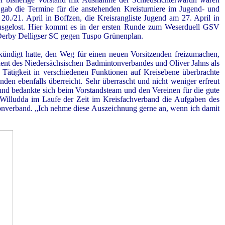
 gab die Termine für die anstehenden Kreisturniere im Jugend- und
0./21. April in Boffzen, die Kreisrangliste Jugend am 27. April in
ausgelost. Hier kommt es in der ersten Runde zum Weserduell GSV
rby Delligser SC gegen Tuspo Grünenplan.
kündigt hatte, den Weg für einen neuen Vorsitzenden freizumachen,
dent des Niedersächsischen Badmintonverbandes und Oliver Jahns als
 Tätigkeit in verschiedenen Funktionen auf Kreisebene überbrachte
 ebenfalls überreicht. Sehr überrascht und nicht weniger erfreut
nd bedankte sich beim Vorstandsteam und den Vereinen für die gute
e Willudda im Laufe der Zeit im Kreisfachverband die Aufgaben des
tonverband. „Ich nehme diese Auszeichnung gerne an, wenn ich damit