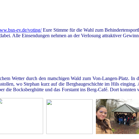
www.bsn-ev.de/voting/
Eure Stimme für die Wahl zum Behindertensportl
dabei. Alle Einsendungen nehmen an der Verlosung attraktiver Gewinne
schem Wetter durch den matschigen Wald zum Von-Langen-Platz. In de
sstollen, wo Stephan kurz auf die Bergbaugeschichte im Hils einging
r die Bocksberghütte und das Forstamt ins Berg-Café. Dort konnten wi