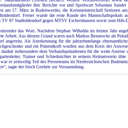
standsmitglieder ihre Berichte vor und Sportwart Sebastian Sander
en am 17. März in Bodenwerder, die Kreismeisterschaft Senioren am 2
dtoldendorf. Ferner wurde die erste Runde des Mannschaftspokals 
TV 87 Stadtoldendorf gegen MTSV Eschershausen sowie zum Hils-De
sitzender das Wort. Nachdem Stephan Willudda im letzten Jahr ange
ete Arbeit. Aus diesem Grund waren auch Markus Bennewitz als Präsi
rf angereist. Als Anerkennung für die jahrzehntelange ehrenamtliche
hgeschenke und ein Präsentkorb wurden aus dem Kreis der Anwesenden
dankte insbesondere dem Verbandspräsidenten für die weite Anreise u
artenleiter, Trainer und Schiedsrichter in seinem Heimatverein übt
m war er zeitweilig Teil des Presseteams im Niedersächsischen Badmin
ren“, sagte der frisch Geehrte zur Versammlung.