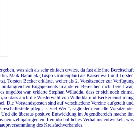
en, was sich als sehr einfach erwies, da fast alle ihre Bereitschaft
tin, Maik Baraniak (Tuspo Grünenplan) als Kassenwart und Torsten
t. Torsten Becker erklärte, weiter als 2. Vorsitzender zur Verfügung
s umfangreichen Engagements in anderen Bereichen nicht bereit war,
s ungelöst war, erklärte Stephan Willudda, dass er sich noch einmal
len, so dass auch die Wiederwahl von Willudda und Becker einstimmig
sei. Die Vorstandsposten sind auf verschiedene Vereine aufgeteilt und
schäftsstelle pflegt, ist viel Wert“, sagte der neue alte Vorsitzende.
der. Und die überaus positive Entwicklung im Jugendbereich mache ihn
s neunzehnjährigen ein freundschaftliches Verhältnis entwickelt, was
eshauptversammlung des Kreisfachverbandes.