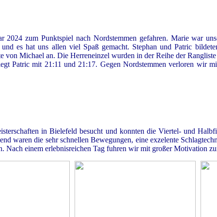
ar 2024 zum Punktspiel nach Nordstemmen gefahren. Marie war uns
 und es hat uns allen viel Spaß gemacht. Stephan und Patric bildet
te von Michael an. Die Herreneinzel wurden in der Reihe der Ranglist
 siegt Patric mit 21:11 und 21:17. Gegen Nordstemmen verloren wir m
erschaften in Bielefeld besucht und konnten die Viertel- und Halbfi
ckend waren die sehr schnellen Bewegungen, eine exzelente Schlagtechn
n. Nach einem erlebnisreichen Tag fuhren wir mit großer Motivation zu