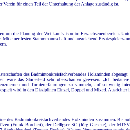
Verein für einen Teil der Unterhaltung der Anlage zuständig ist.
en um die Planung der Wettkamfsaison im Erwachsenenbereich. Unte
. Mit einer festen Stammmannschaft und ausreichend Ersatzspieler/-inne
ern.
isterschaften des Badmintonkreisfachverbandes Holzminden abgesagt. 
wäre das Starterfeld sehr überschaubar gewesen. „Ich bedauere s
enzulernen und Turniererfahrungen zu sammeln, auf so wenig Inter
; gespielt wird in den Disziplinen Einzel, Doppel und Mixed. Ausricht
ine des Badmintonkreisfachverbandes Holzminden zusammen. Bis auf 
fzen (Frank Borchert), der Delligser SC (Jörg Gieseke), der MTS
Stadtoldendorf (Torsten Becker). Weitere Vereinsvertreter sowie de