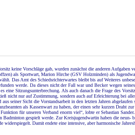
itz keine Vorschläge gab, wurden zunächst die anderen Aufgaben vergeb
fzen) als Sportwart, Marion Hirche (GSV Holzminden) als Jugendwar
t. Das Amt des Schiedsrichterwartes bleibt bis auf Weiteres unbesetz
 gefunden werde. Da dieses nicht der Fall war und Becker wegen seine
s eine Sitzungsunterbrechung. Als auch danach die Frage des Vorsitze
tieß nicht nur auf Zustimmung, sondern auch auf Erleichterung bei al
aus seiner Sicht die Vorstandsarbeit in den letzten Jahren abgelaufen 
nanzbeamten als Kassenwart zu haben, der einen sehr kurzen Draht zur Ge
eser Funktion für unseren Verband enorm viel“, lobte er Sebastian San
en Badminton gespielt werde. Zur Kreisjugendwartin haben die neun- bi
nde widerspiegelt. Damit endete eine intensive, aber harmonische Jahr