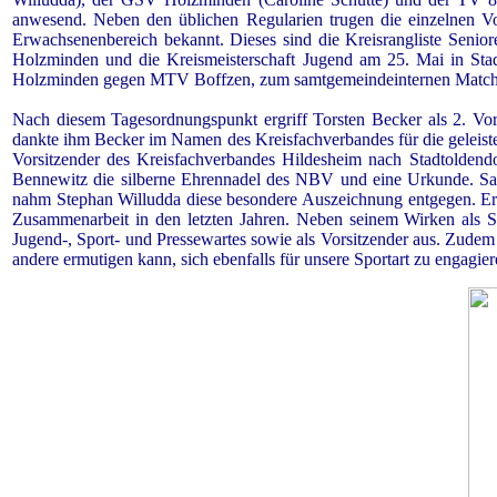
anwesend. Neben den üblichen Regularien trugen die einzelnen Vor
Erwachsenenbereich bekannt. Dieses sind die Kreisrangliste Senior
Holzminden und die Kreismeisterschaft Jugend am 25. Mai in Sta
Holzminden gegen MTV Boffzen, zum samtgemeindeinternen Match 
Nach diesem Tagesordnungspunkt ergriff Torsten Becker als 2. Vor
dankte ihm Becker im Namen des Kreisfachverbandes für die geleist
Vorsitzender des Kreisfachverbandes Hildesheim nach Stadtoldendo
Bennewitz die silberne Ehrennadel des NBV und eine Urkunde. Sac
nahm Stephan Willudda diese besondere Auszeichnung entgegen. Er 
Zusammenarbeit in den letzten Jahren. Neben seinem Wirken als Sp
Jugend-, Sport- und Pressewartes sowie als Vorsitzender aus. Zude
andere ermutigen kann, sich ebenfalls für unsere Sportart zu engagie