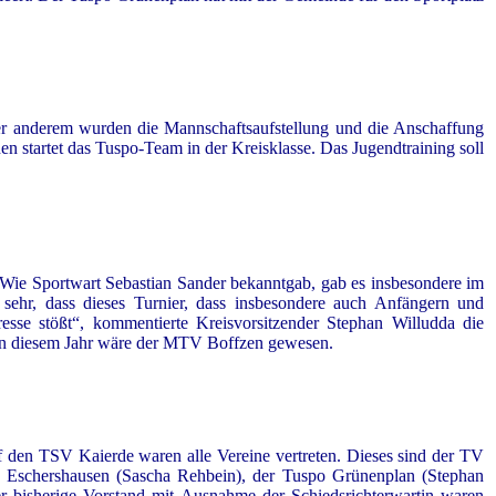
r anderem wurden die Mannschaftsaufstellung und die Anschaffung
n startet das Tuspo-Team in der Kreisklasse. Das Jugendtraining soll
Wie Sportwart Sebastian Sander bekanntgab, gab es insbesondere im
ehr, dass dieses Turnier, dass insbesondere auch Anfängern und
esse stößt“, kommentierte Kreisvorsitzender Stephan Willudda die
er in diesem Jahr wäre der MTV Boffzen gewesen.
den TSV Kaierde waren alle Vereine vertreten. Dieses sind der TV
V Eschershausen (Sascha Rehbein), der Tuspo Grünenplan (Stephan
r bisherige Vorstand mit Ausnahme der Schiedsrichterwartin waren